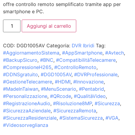
offre controllo remoto semplificato tramite app per
smartphone e PC.
Aggiungi al carrello
COD:
DGD1005AV
Categoria:
DVR Ibridi
Tag:
#AggiornamentoSistema
,
#AppSmartphone
,
#Avtech
,
#BackupSicuro
,
#BNC
,
#CompatibilitàTelecamere
,
#CompressioneH265
,
#ControlloRemoto
,
#DDNSgratuito
,
#DGD1005AV
,
#DVRProfessionale
,
#GestioneTelecamere
,
#HDMI
,
#Innovazione
,
#MadeInTaiwan
,
#MenuScenario
,
#Pentabrid
,
#Personalizzazione
,
#QRcode
,
#QualitàVideo
,
#RegistrazioneAudio
,
#Risoluzione8MP
,
#Sicurezza
,
#SicurezzaAziendale
,
#SicurezzaRemota
,
#SicurezzaResidenziale
,
#SistemaSicurezza
,
#VGA
,
#Videosorveglianza