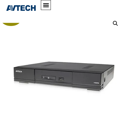
Home
»
Shop
»
DGD1005AV Avtech DVR 4ch Pentabrid
h.265 con controllo remoto da Smartphone e PC
In offerta!