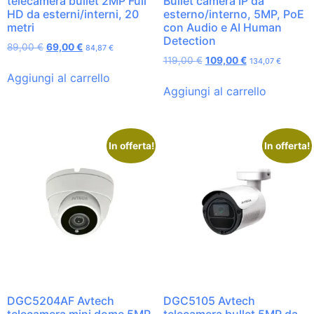
telecamera bullet 2MP Full
Bullet camera IP da
HD da esterni/interni, 20
esterno/interno, 5MP, PoE
metri
con Audio e AI Human
Detection
89,00
€
69,00
€
84,87
€
119,00
€
109,00
€
134,07
€
Aggiungi al carrello
Aggiungi al carrello
In offerta!
In offerta!
DGC5204AF Avtech
DGC5105 Avtech
telecamera mini dome 5MP
telecamera bullet 5MP da