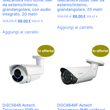
da esterno/interno,
esterno/interno,
grandangolare, con audio
grandangolare, 20 metri
integrato, 20 metri
109,00
€
89,00
€
109,47
€
109,00
€
89,00
€
109,47
€
Aggiungi al carrello
Aggiungi al carrello
In offerta!
In offerta!
DGC5646 Avtech
DGC8646F Avtech
Telecamera 5MP da
Telecamera 8MP varifocal