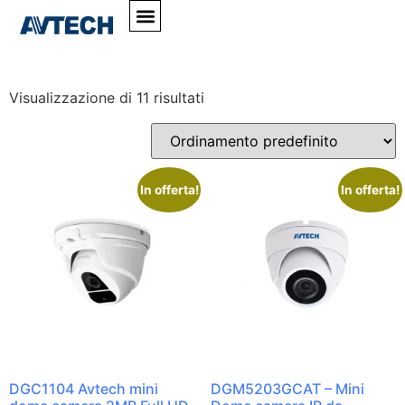
Home
»
#VisioneNotturna
#VisioneNotturna
Visualizzazione di 11 risultati
In offerta!
In offerta!
DGC1104 Avtech mini
DGM5203GCAT – Mini