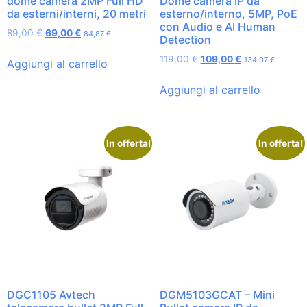
dome camera 2MP Full HD
Dome camera IP da
da esterni/interni, 20 metri
esterno/interno, 5MP, PoE
con Audio e AI Human
89,00
€
69,00
€
84,87
€
Detection
119,00
€
109,00
€
134,07
€
Aggiungi al carrello
Aggiungi al carrello
In offerta!
In offerta!
DGC1105 Avtech
DGM5103GCAT – Mini