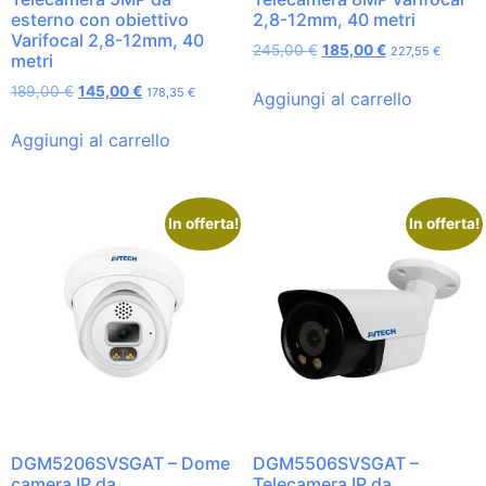
esterno con obiettivo
2,8-12mm, 40 metri
Varifocal 2,8-12mm, 40
245,00
€
185,00
€
227,55
€
metri
189,00
€
145,00
€
178,35
€
Aggiungi al carrello
Aggiungi al carrello
In offerta!
In offerta!
DGM5206SVSGAT – Dome
DGM5506SVSGAT –
camera IP da
Telecamera IP da