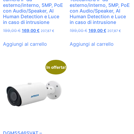
esterno/interno, 5MP, PoE
esterno/interno, 5MP, PoE
con Audio/Speaker, AI
con Audio/Speaker, AI
Human Detection e Luce
Human Detection e Luce
in caso di intrusione
in caso di intrusione
199,00
€
169,00
€
199,00
€
169,00
€
207,87
€
207,87
€
Aggiungi al carrello
Aggiungi al carrello
In offerta!
DGM5546SVAT –