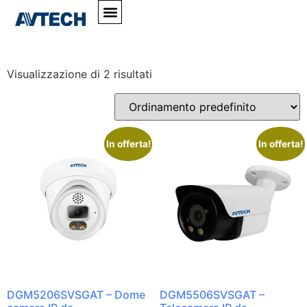
Home
»
#TelecamereConAllarme
#TelecamereConAllar
Visualizzazione di 2 risultati
In offerta!
In offerta!
DGM5206SVSGAT – Dome
DGM5506SVSGAT –