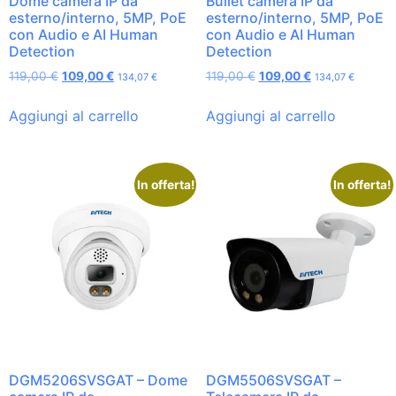
Dome camera IP da
Bullet camera IP da
esterno/interno, 5MP, PoE
esterno/interno, 5MP, PoE
con Audio e AI Human
con Audio e AI Human
Detection
Detection
119,00
€
109,00
€
119,00
€
109,00
€
134,07
€
134,07
€
Aggiungi al carrello
Aggiungi al carrello
In offerta!
In offerta!
DGM5206SVSGAT – Dome
DGM5506SVSGAT –