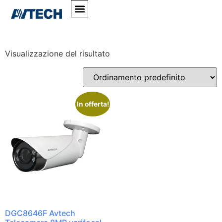
Home
»
#DGC8646F
#DGC8646F
Visualizzazione del risultato
In offerta!
DGC8646F Avtech